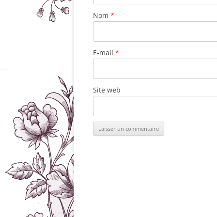
Nom
*
E-mail
*
Site web