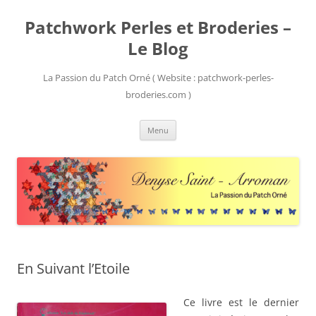
Patchwork Perles et Broderies –
Le Blog
La Passion du Patch Orné ( Website : patchwork-perles-
broderies.com )
Aller
Menu
au
contenu
En Suivant l’Etoile
Ce livre est le dernier