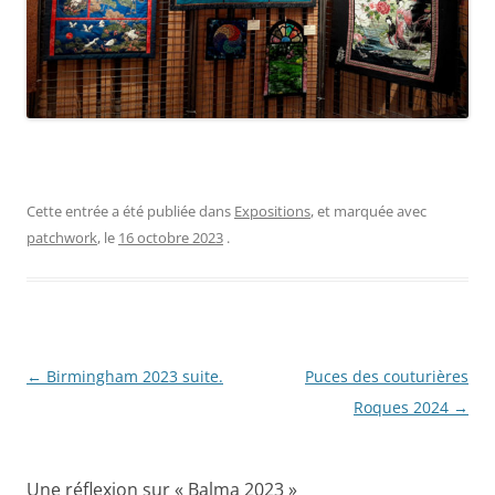
Cette entrée a été publiée dans
Expositions
, et marquée avec
patchwork
, le
16 octobre 2023
.
Navigation
←
Birmingham 2023 suite.
Puces des couturières
des
Roques 2024
→
articles
Une réflexion sur «
Balma 2023
»