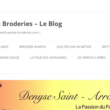
 Broderies – Le Blog
work-perles-broderies.com )
Aller
au
CABOT
BRODERIE KHANTA
QUILTER SUR UN MÉTIER
METT
contenu
UBANS OSAGE
LA FOLIE DES HEXAGONES
DE SIMPLES CARRÉS