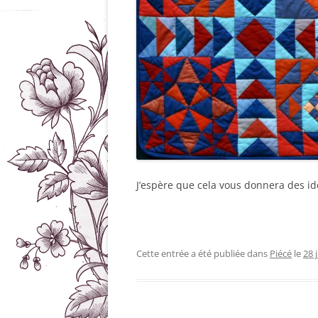
J’espère que cela vous donnera des i
Cette entrée a été publiée dans
Piécé
le
28 