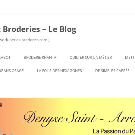
 Broderies – Le Blog
work-perles-broderies.com )
Aller
au
CABOT
BRODERIE KHANTA
QUILTER SUR UN MÉTIER
METT
contenu
UBANS OSAGE
LA FOLIE DES HEXAGONES
DE SIMPLES CARRÉS