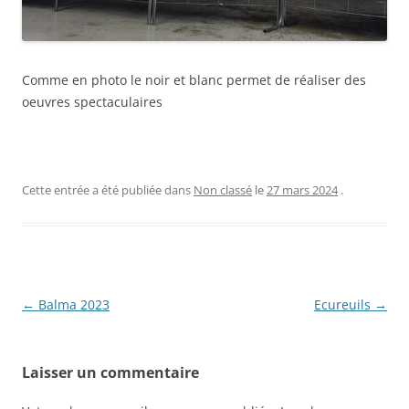
Comme en photo le noir et blanc permet de réaliser des
oeuvres spectaculaires
Cette entrée a été publiée dans
Non classé
le
27 mars 2024
.
Navigation
←
Balma 2023
Ecureuils
→
des
articles
Laisser un commentaire