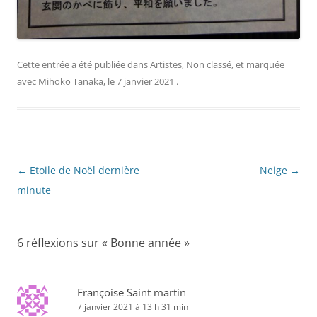
Cette entrée a été publiée dans
Artistes
,
Non classé
, et marquée
avec
Mihoko Tanaka
, le
7 janvier 2021
.
Navigation
←
Etoile de Noël dernière
Neige
→
des
minute
articles
6 réflexions sur «
Bonne année
»
Françoise Saint martin
7 janvier 2021 à 13 h 31 min