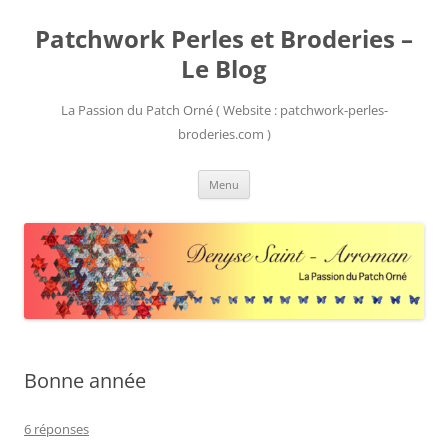
Patchwork Perles et Broderies –
Le Blog
La Passion du Patch Orné ( Website : patchwork-perles-
broderies.com )
Aller
Menu
au
contenu
Bonne année
6 réponses