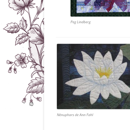
Peg Lindberg
Nénuphars de Ann Fahl