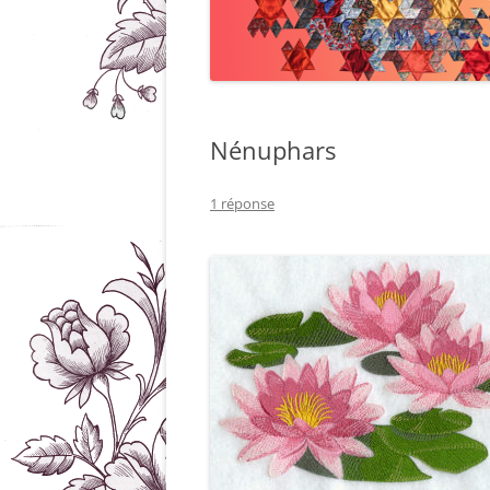
Nénuphars
1 réponse