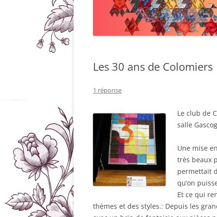
Les 30 ans de Colomiers
1 réponse
Le club de C
salle Gasco
Une mise en
très beaux 
permettait d
qu’on puisse
Et ce qui re
thèmes et des styles.: Depuis les gran