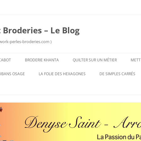
 Broderies – Le Blog
work-perles-broderies.com )
Aller
au
CABOT
BRODERIE KHANTA
QUILTER SUR UN MÉTIER
METT
contenu
UBANS OSAGE
LA FOLIE DES HEXAGONES
DE SIMPLES CARRÉS