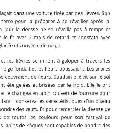
açait dans une voiture tirée par des lièvres. S
on
a terre pour la préparer à se réveiller après la
Un jour la déesse ne se réveilla pas à temps et
lle le fit avec 2 mois de retard
et
constata
avec
glacée et couverte de neige.
 et les lièvres se mirent à galoper à travers les
a neige
fondait
et l
es
fleurs
poussaient
.
Les arbres
e couvraient de fleurs. Soudain elle vit sur le sol
ent été gelées et b
risées
par le froid. Elle le prit
 et le changea en lapin couvert de fourrure pour
endant il conserva les caractéristiques d’un oiseau
de pondre des œufs. Et pour remercier la déesse de
s de toutes les couleurs pour son festival de
es lapins de Pâques sont capables de pondre des