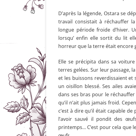
D’après la légende, O
stara
se dépl
travail consistait à réchauffer l
longue période froide d’hiver. 
lorsqu’ enfin elle sortit du lit e
horreur
que la terre était encore 
Elle se précipita dans sa voiture
terres gelées. Sur leur passage, l
et les buissons reverdissaient et s
un oisillon blessé. Ses ailes avai
dans ses bras pour le réchauffer
qu’il n’ait plus jamais froid. Cep
c’est à dire qu’il était capable 
l’avoir sauvé il pondit des œuf
printemps… C’est pour cela que l
œufs.