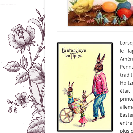
Lorsq
le l
a
Améri
Penns
tradi
Holtz
était
print
allem
Easte
en
t
re
plus 