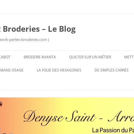
 Broderies – Le Blog
work-perles-broderies.com )
Aller
au
CABOT
BRODERIE KHANTA
QUILTER SUR UN MÉTIER
METT
contenu
UBANS OSAGE
LA FOLIE DES HEXAGONES
DE SIMPLES CARRÉS