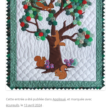
Cette entrée a été publiée dans
Appliqué
, et marquée avec
écureuils
, le
13 avril 2024
.