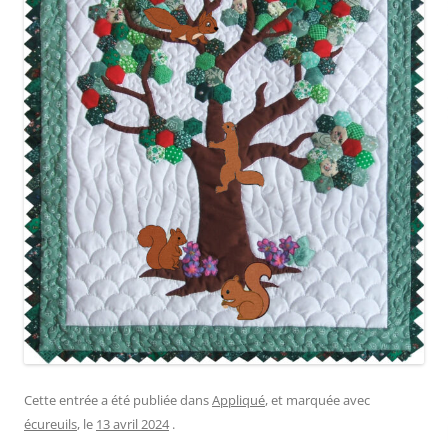
Cette entrée a été publiée dans
Appliqué
, et marquée avec
écureuils
, le
13 avril 2024
.