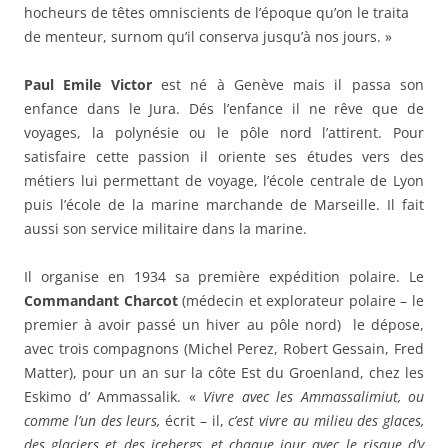
hocheurs de têtes omniscients de l’époque qu’on le traita
de menteur, surnom qu’il conserva jusqu’à nos jours. »
Paul Emile Victor
est né à Genève mais il passa son
enfance dans le Jura. Dés l’enfance il ne rêve que de
voyages, la polynésie ou le pôle nord l’attirent. Pour
satisfaire cette passion il oriente ses études vers des
métiers lui permettant de voyage, l’école centrale de Lyon
puis l’école de la marine marchande de Marseille. Il fait
aussi son service militaire dans la marine.
Il organise en 1934 sa première expédition polaire. Le
Commandant Charcot
(médecin et explorateur polaire – le
premier à avoir passé un hiver au pôle nord) le dépose,
avec trois compagnons (Michel Perez, Robert Gessain, Fred
Matter), pour un an sur la côte Est du Groenland, chez les
Eskimo d’ Ammassalik. «
Vivre avec les Ammassalimiut, ou
comme l’un des leurs,
écrit – il,
c’est vivre au milieu des glaces,
des glaciers et des icebergs, et chaque jour avec le risque d’y