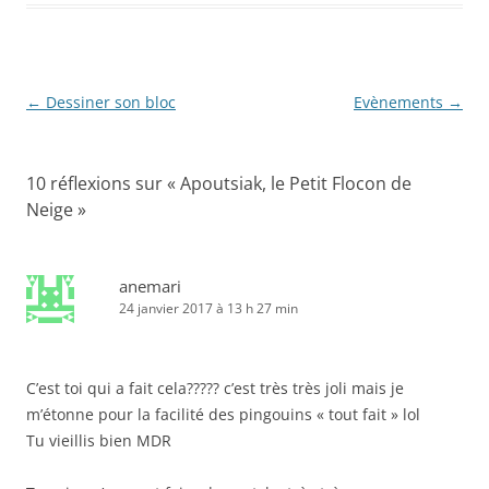
Navigation
←
Dessiner son bloc
Evènements
→
des
articles
10 réflexions sur «
Apoutsiak, le Petit Flocon de
Neige
»
anemari
24 janvier 2017 à 13 h 27 min
C’est toi qui a fait cela????? c’est très très joli mais je
m’étonne pour la facilité des pingouins « tout fait » lol
Tu vieillis bien MDR