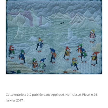
Cette entrée a été publiée dans
Appliqué
,
Non classé
,
Piécé
le
24
janvier 2017
.