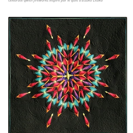
celebrate qwith fireworks inspiré par le quilt d’Etsuko Litaka