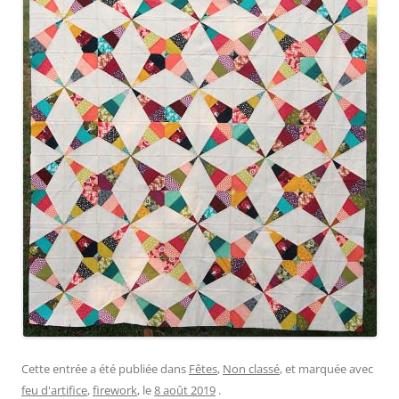
Cette entrée a été publiée dans
Fêtes
,
Non classé
, et marquée avec
feu d'artifice
,
firework
, le
8 août 2019
.