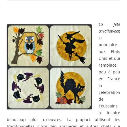
La fête
d’Halloween
si
populaire
aux Etats
Unis et qui
remplace
peu à peu
en France
la
célébration
de
Toussaint
a inspiré
beaucoup plus d’oeuvres. La plupart utilisent les
traditionnelles citrouilles, sorcières et autres chats qui