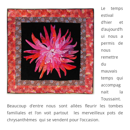
Le temps
estival
d’hier et
d’aujourd’h
ui nous a
permis de
nous
remettre
du
mauvais
temps qui
accompag
nait la
Toussaint.
Beaucoup d’entre nous sont allées fleurir les tombes
familiales et l’on voit partout les merveilleux pots de
chrysanthèmes qui se vendent pour l’occasion.