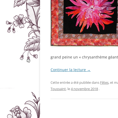
grand peine un « chrysanthème géant 
Continuer la lecture
→
Cette entrée a été publiée dans
Fêtes
, et 
Toussaint
, le
4 novembre 2018
.