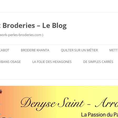
 Broderies – Le Blog
work-perles-broderies.com )
Aller
au
CABOT
BRODERIE KHANTA
QUILTER SUR UN MÉTIER
METT
contenu
UBANS OSAGE
LA FOLIE DES HEXAGONES
DE SIMPLES CARRÉS