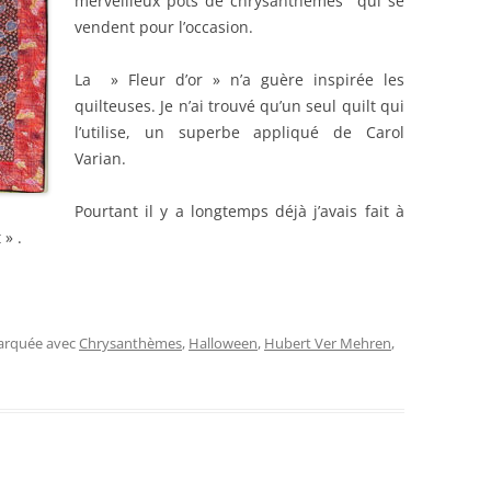
merveilleux pots de chrysanthèmes qui se
vendent pour l’occasion.
La » Fleur d’or » n’a guère inspirée les
quilteuses. Je n’ai trouvé qu’un seul quilt qui
l’utilise, un superbe appliqué de Carol
Varian.
Pourtant il y a longtemps déjà j’avais fait à
» .
marquée avec
Chrysanthèmes
,
Halloween
,
Hubert Ver Mehren
,