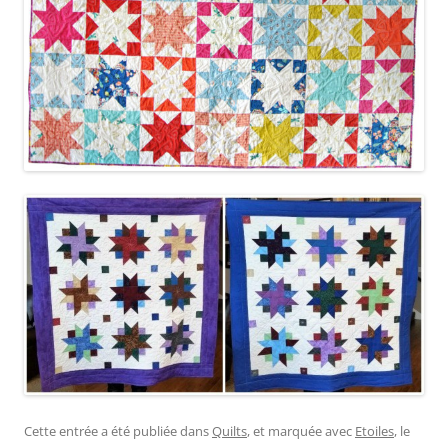
Cette entrée a été publiée dans
Quilts
, et marquée avec
Etoiles
, le