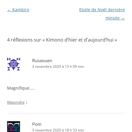
Navigation
←
Kambiro
Etoile de Noël dernière
des
minute
→
articles
4 réflexions sur «
Kimono d’hier et d’aujourd’hui
»
Rusaouen
3 novembre 2020 à 13 h 09 min
Magnifique…..
↓
Répondre
Pom
3 novembre 2020 à 18 h 53 min