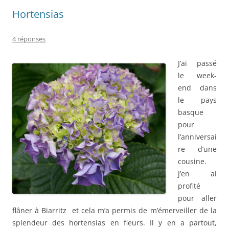
Hortensias
4 réponses
J’ai passé
le week-
end dans
le pays
basque
pour
l’anniversai
re d’une
cousine.
J’en ai
profité
pour aller
flâner à Biarritz et cela m’a permis de m’émerveiller de la
splendeur des hortensias en fleurs. Il y en a partout,