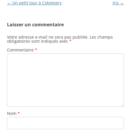
Navigation
←
Un petit tour à Colomiers
Iris
→
des
articles
Laisser un commentaire
Votre adresse e-mail ne sera pas publiée.
Les champs
obligatoires sont indiqués avec
*
Commentaire
*
Nom
*