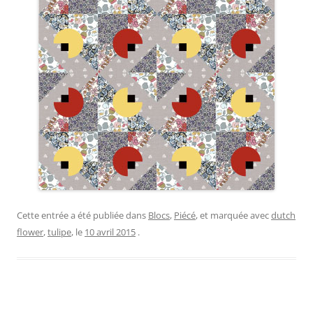
Cette entrée a été publiée dans
Blocs
,
Piécé
, et marquée avec
dutch
flower
,
tulipe
, le
10 avril 2015
.