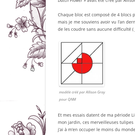
Dutch Flower
» avait été créé par
Alliso
Chaque bloc est composé de 4 blocs plu
mais je me souviens avoir vu l’an de
de les coudre sans aucune difficulté ( 
modèle créé par Allison Gray
pour QNM
Et mes essais datent de ma période Lib
mon jardin, ces merveilleuses tulipes
j’ai à m’en occuper le moins du monde