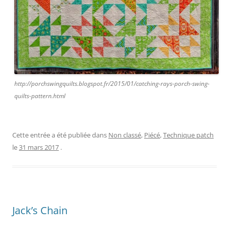
http://porchswingquilts.blogspot.fr/2015/01/catching-rays-porch-swing-
quilts-pattern.html
Cette entrée a été publiée dans
Non classé
,
Piécé
,
Technique patch
le
31 mars 2017
.
Jack’s Chain