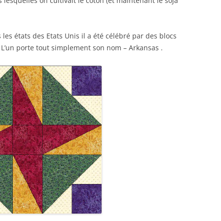
 lesquelles on cultivait le coton (et maintenant le soja
es états des Etats Unis il a été célébré par des blocs
. L’un porte tout simplement son nom – Arkansas .