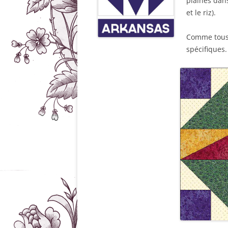
plaines dans
et le riz).
Comme tous l
spécifiques