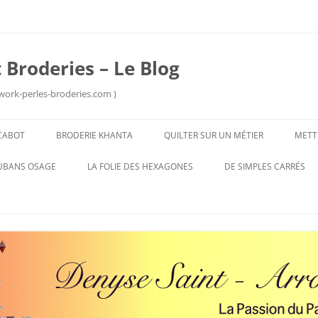
 Broderies – Le Blog
work-perles-broderies.com )
Aller
au
CABOT
BRODERIE KHANTA
QUILTER SUR UN MÉTIER
METT
contenu
UBANS OSAGE
LA FOLIE DES HEXAGONES
DE SIMPLES CARRÉS