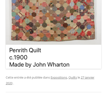
Cette entrée a été publiée dans
Expositions
,
Quilts
le
27 janvier
2020
.