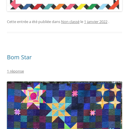
Cette entrée a été publiée dans
Non classé
le
1 janvier 2022
.
Bom Star
1 réponse