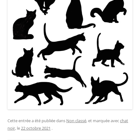
Cette entrée a été publiée dans
Non classé
, et marquée avec
chat
noir
, le
22 octobre 2021
.