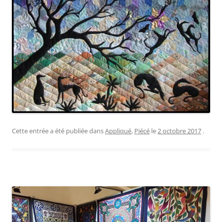
Cette entrée a été publiée dans
Appliqué
,
Piécé
le
2 octobre 2017
.