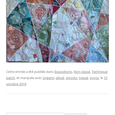
Cette entrée a été publiée dans
Expositions
,
Non classé
,
Technique
patch
, et marquée avec
origami
,
plissé
,
smocks
,
tressé
,
yoyos
, le
15
octobre 2019
.