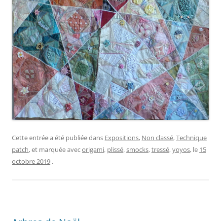
Cette entrée a été publiée dans
Expositions
,
Non classé
,
Technique
patch
, et marquée avec
origami
,
plissé
,
smocks
,
tressé
,
yoyos
, le
15
octobre 2019
.