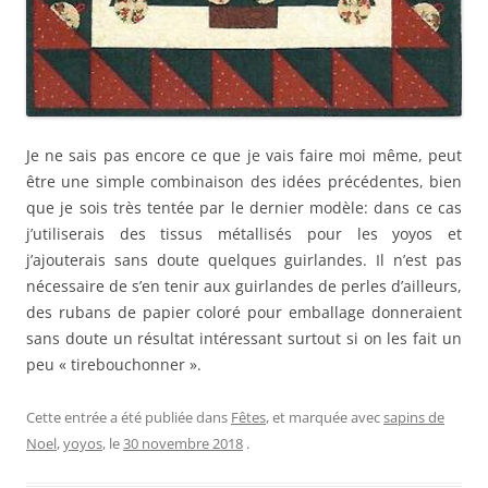
Je ne sais pas encore ce que je vais faire moi même, peut
être une simple combinaison des idées précédentes, bien
que je sois très tentée par le dernier modèle: dans ce cas
j’utiliserais des tissus métallisés pour les yoyos et
j’ajouterais sans doute quelques guirlandes. Il n’est pas
nécessaire de s’en tenir aux guirlandes de perles d’ailleurs,
des rubans de papier coloré pour emballage donneraient
sans doute un résultat intéressant surtout si on les fait un
peu « tirebouchonner ».
Cette entrée a été publiée dans
Fêtes
, et marquée avec
sapins de
Noel
,
yoyos
, le
30 novembre 2018
.